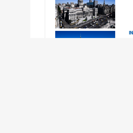
I
2
Se
P
G
2
La
Su
P
0