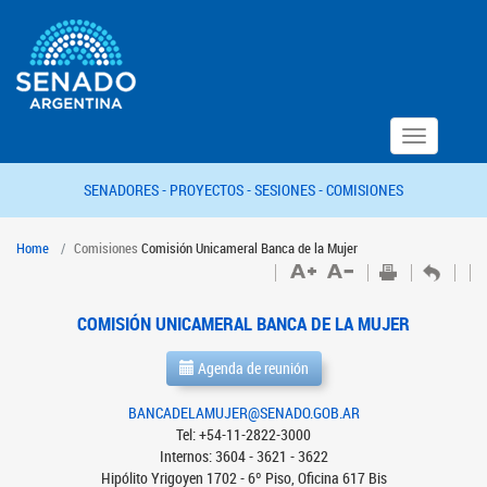
Toggle
navigation
SENADORES -
PROYECTOS -
SESIONES -
COMISIONES
Home
Comisiones
Comisión Unicameral Banca de la Mujer
COMISIÓN UNICAMERAL BANCA DE LA MUJER
Agenda de reunión
BANCADELAMUJER@SENADO.GOB.AR
Tel: +54-11-2822-3000
Internos: 3604 - 3621 - 3622
Hipólito Yrigoyen 1702 - 6º Piso, Oficina 617 Bis