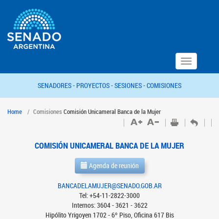
Toggle
navigation
SENADORES -
PROYECTOS -
SESIONES -
COMISIONES
Home
Comisiones
Comisión Unicameral Banca de la Mujer
COMISIÓN UNICAMERAL BANCA DE LA MUJER
Agenda de reunión
BANCADELAMUJER@SENADO.GOB.AR
Tel: +54-11-2822-3000
Internos: 3604 - 3621 - 3622
Hipólito Yrigoyen 1702 - 6º Piso, Oficina 617 Bis