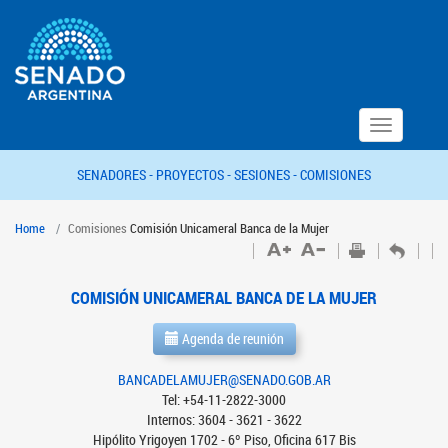
Toggle
navigation
SENADORES -
PROYECTOS -
SESIONES -
COMISIONES
Home
Comisiones
Comisión Unicameral Banca de la Mujer
COMISIÓN UNICAMERAL BANCA DE LA MUJER
Agenda de reunión
BANCADELAMUJER@SENADO.GOB.AR
Tel: +54-11-2822-3000
Internos: 3604 - 3621 - 3622
Hipólito Yrigoyen 1702 - 6º Piso, Oficina 617 Bis