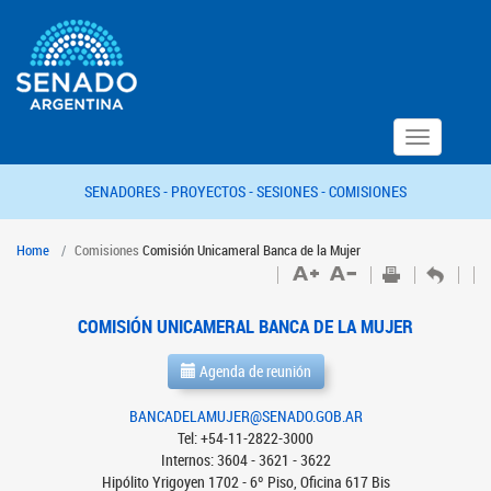
Toggle
navigation
SENADORES -
PROYECTOS -
SESIONES -
COMISIONES
Home
Comisiones
Comisión Unicameral Banca de la Mujer
COMISIÓN UNICAMERAL BANCA DE LA MUJER
Agenda de reunión
BANCADELAMUJER@SENADO.GOB.AR
Tel: +54-11-2822-3000
Internos: 3604 - 3621 - 3622
Hipólito Yrigoyen 1702 - 6º Piso, Oficina 617 Bis