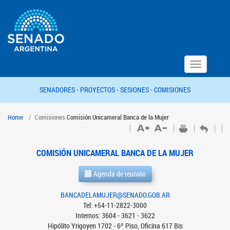
Toggle
navigation
SENADORES -
PROYECTOS -
SESIONES -
COMISIONES
Home
Comisiones
Comisión Unicameral Banca de la Mujer
COMISIÓN UNICAMERAL BANCA DE LA MUJER
Agenda de reunión
BANCADELAMUJER@SENADO.GOB.AR
Tel: +54-11-2822-3000
Internos: 3604 - 3621 - 3622
Hipólito Yrigoyen 1702 - 6º Piso, Oficina 617 Bis