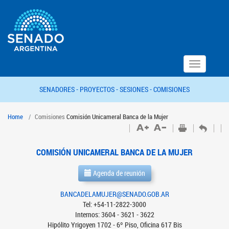
Toggle
navigation
SENADORES -
PROYECTOS -
SESIONES -
COMISIONES
Home
Comisiones
Comisión Unicameral Banca de la Mujer
COMISIÓN UNICAMERAL BANCA DE LA MUJER
Agenda de reunión
BANCADELAMUJER@SENADO.GOB.AR
Tel: +54-11-2822-3000
Internos: 3604 - 3621 - 3622
Hipólito Yrigoyen 1702 - 6º Piso, Oficina 617 Bis