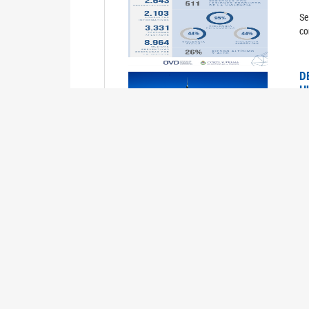
Se
co
D
H
0
La
U
M
0
La
ci
U
1