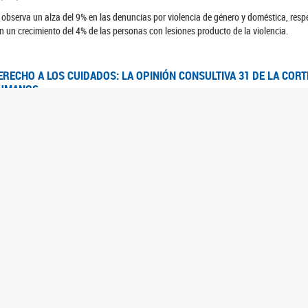
 observa un alza del 9% en las denuncias por violencia de género y doméstica, respe
n un crecimiento del 4% de las personas con lesiones producto de la violencia.
ERECHO A LOS CUIDADOS: LA OPINIÓN CONSULTIVA 31 DE LA COR
UMANOS
7/08/2025
 Corte IDH se pronunció sobre el derecho a los cuidados por pedido del Estado arg
FEM - RELEVAMIENTO DEL ESTADO DE LAS INVESTIGACIONES JUDI
UJERES CIS, MUJERES TRANS Y TRAVESTIS EN LA CIUDAD AUTÓN
6/06/2023
 UFEM presenta un estudio anual sobre el estado y la evolución de las investigacion
s, mujeres trans y travestis
FEM - INFORME RELEVAMIENTO DE FUENTES SECUNDARIAS DE DAT
6/05/2023