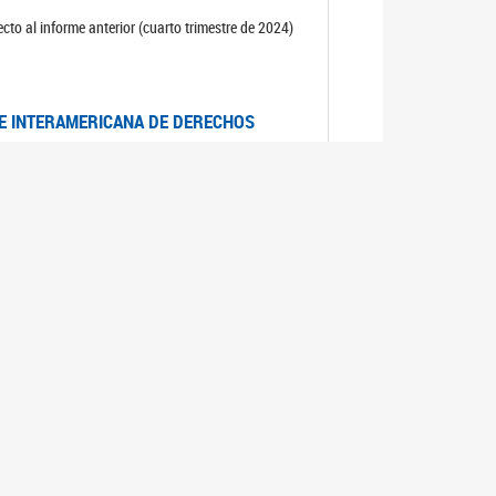
cto al informe anterior (cuarto trimestre de 2024)
TE INTERAMERICANA DE DERECHOS
entino
CIALES POR MUERTES VIOLENTAS DE
OMA DE BUENOS AIRES
es judiciales por muertes violentas de mujeres
OS SOBRE VIOLENCIA SEXUAL