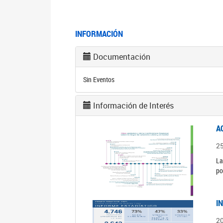
INFORMACIÓN
Documentación
Sin Eventos
Información de Interés
A
2
La
po
I
2