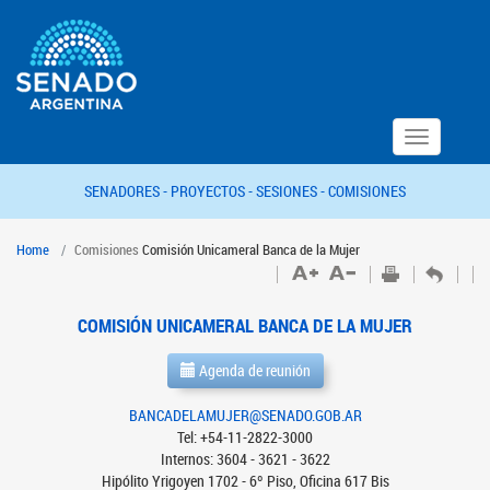
Toggle
navigation
SENADORES -
PROYECTOS -
SESIONES -
COMISIONES
Home
Comisiones
Comisión Unicameral Banca de la Mujer
COMISIÓN UNICAMERAL BANCA DE LA MUJER
Agenda de reunión
BANCADELAMUJER@SENADO.GOB.AR
Tel: +54-11-2822-3000
Internos: 3604 - 3621 - 3622
Hipólito Yrigoyen 1702 - 6º Piso, Oficina 617 Bis