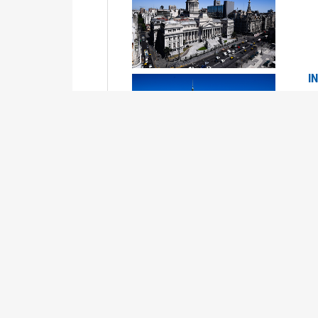
I
2
Se
P
G
2
La
Su
P
0