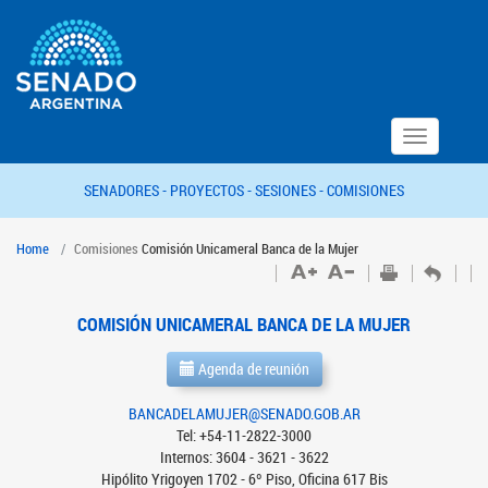
Toggle
navigation
SENADORES -
PROYECTOS -
SESIONES -
COMISIONES
Home
Comisiones
Comisión Unicameral Banca de la Mujer
COMISIÓN UNICAMERAL BANCA DE LA MUJER
Agenda de reunión
BANCADELAMUJER@SENADO.GOB.AR
Tel: +54-11-2822-3000
Internos: 3604 - 3621 - 3622
Hipólito Yrigoyen 1702 - 6º Piso, Oficina 617 Bis