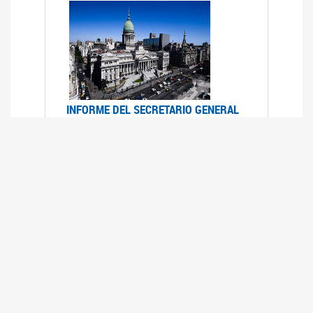
INFORME DEL SECRETARIO GENERAL
DE ONU SOBRE ACCESO A LA
JUSTICIA PARA MUJERES Y NIÑAS
12/06/2026
Durante el 70 período de sesiones de la
Comisión de la Condición Jurídica y Social de la
Mujer, el Secretario General de las Naciones
Unidas presentó el Informe "Garantizar y
fortalecer el acceso a la justicia para todas las
mujeres y las niñas".