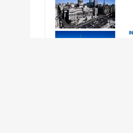
I
2
Se
P
G
2
La
Su
P
0