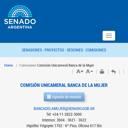
Toggle
navigation
SENADORES -
PROYECTOS -
SESIONES -
COMISIONES
Home
Comisiones
Comisión Unicameral Banca de la Mujer
COMISIÓN UNICAMERAL BANCA DE LA MUJER
Agenda de reunión
BANCADELAMUJER@SENADO.GOB.AR
Tel: +54-11-2822-3000
Internos: 3604 - 3621 - 3622
Hipólito Yrigoyen 1702 - 6º Piso, Oficina 617 Bis