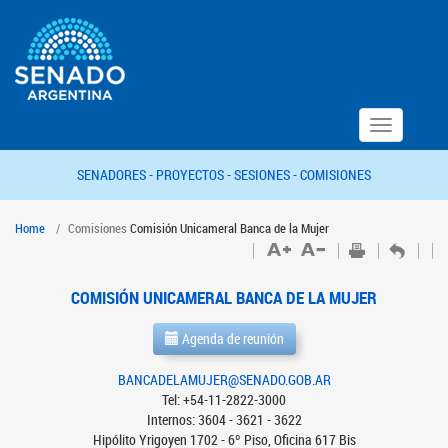
Toggle
navigation
SENADORES -
PROYECTOS -
SESIONES -
COMISIONES
Home
Comisiones
Comisión Unicameral Banca de la Mujer
COMISIÓN UNICAMERAL BANCA DE LA MUJER
Agenda de reunión
BANCADELAMUJER@SENADO.GOB.AR
Tel: +54-11-2822-3000
Internos: 3604 - 3621 - 3622
Hipólito Yrigoyen 1702 - 6º Piso, Oficina 617 Bis