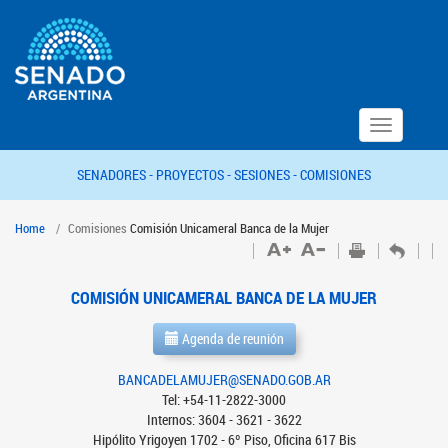
Toggle
navigation
SENADORES -
PROYECTOS -
SESIONES -
COMISIONES
Home
Comisiones
Comisión Unicameral Banca de la Mujer
COMISIÓN UNICAMERAL BANCA DE LA MUJER
Agenda de reunión
BANCADELAMUJER@SENADO.GOB.AR
Tel: +54-11-2822-3000
Internos: 3604 - 3621 - 3622
Hipólito Yrigoyen 1702 - 6º Piso, Oficina 617 Bis