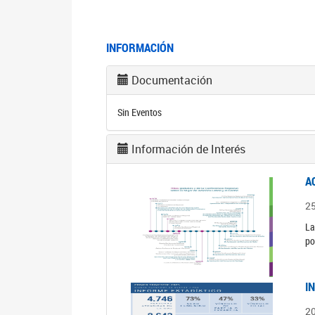
INFORMACIÓN
Documentación
Sin Eventos
Información de Interés
A
2
La
po
I
2