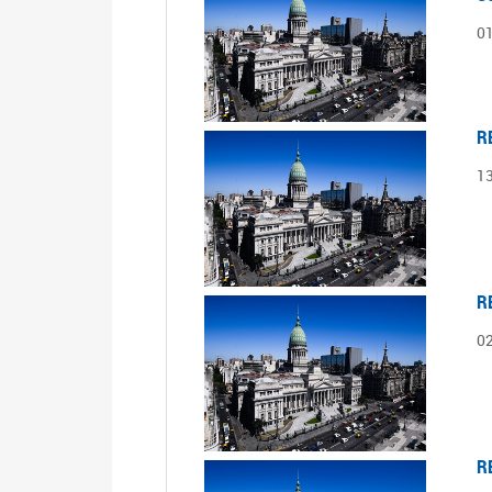
0
R
1
R
0
R