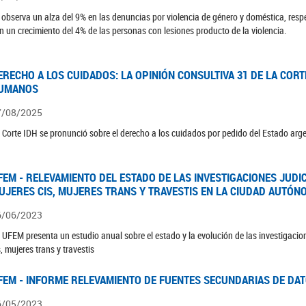
 observa un alza del 9% en las denuncias por violencia de género y doméstica, respe
n un crecimiento del 4% de las personas con lesiones producto de la violencia.
ERECHO A LOS CUIDADOS: LA OPINIÓN CONSULTIVA 31 DE LA COR
UMANOS
7/08/2025
 Corte IDH se pronunció sobre el derecho a los cuidados por pedido del Estado arg
FEM - RELEVAMIENTO DEL ESTADO DE LAS INVESTIGACIONES JUDI
UJERES CIS, MUJERES TRANS Y TRAVESTIS EN LA CIUDAD AUTÓN
6/06/2023
 UFEM presenta un estudio anual sobre el estado y la evolución de las investigacion
s, mujeres trans y travestis
FEM - INFORME RELEVAMIENTO DE FUENTES SECUNDARIAS DE DAT
6/05/2023