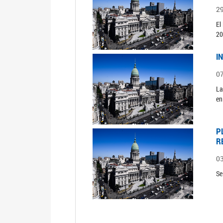
2
El
20
I
0
La
en
P
R
0
Se