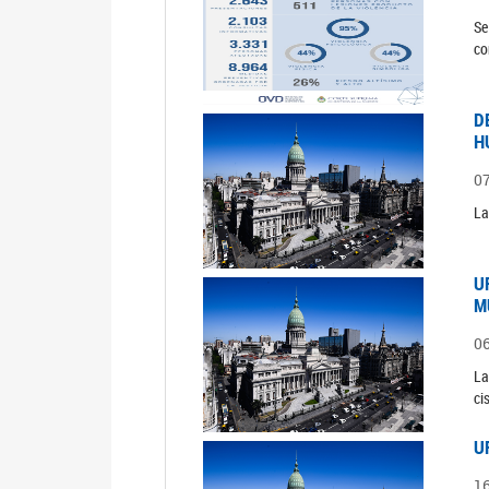
Se
co
D
H
0
La
U
M
0
La
ci
U
1