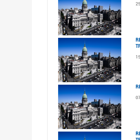
2
R
T
1
R
0
R
T