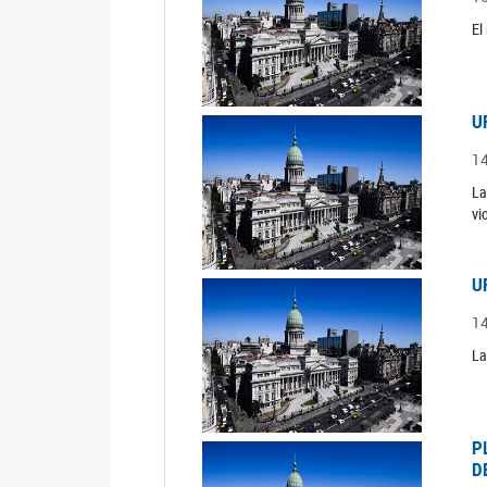
El
U
1
La
vi
U
1
La
P
D