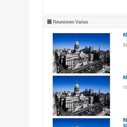
Reuniones Varias
R
2
R
1
R
S