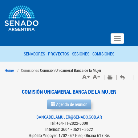
Toggle
navigation
SENADORES -
PROYECTOS -
SESIONES -
COMISIONES
Home
Comisiones
Comisión Unicameral Banca de la Mujer
COMISIÓN UNICAMERAL BANCA DE LA MUJER
Agenda de reunión
BANCADELAMUJER@SENADO.GOB.AR
Tel: +54-11-2822-3000
Internos: 3604 - 3621 - 3622
Hipólito Yrigoyen 1702 - 6º Piso, Oficina 617 Bis