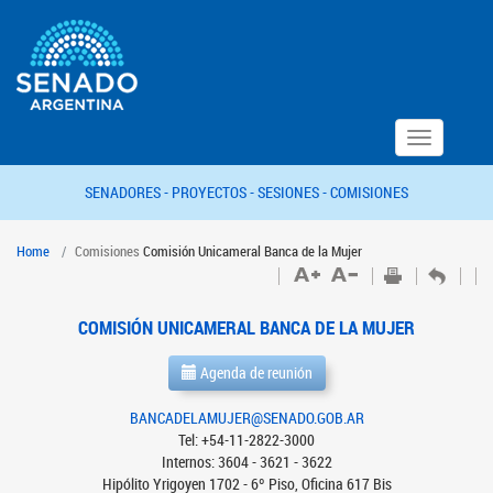
Toggle
navigation
SENADORES -
PROYECTOS -
SESIONES -
COMISIONES
Home
Comisiones
Comisión Unicameral Banca de la Mujer
COMISIÓN UNICAMERAL BANCA DE LA MUJER
Agenda de reunión
BANCADELAMUJER@SENADO.GOB.AR
Tel: +54-11-2822-3000
Internos: 3604 - 3621 - 3622
Hipólito Yrigoyen 1702 - 6º Piso, Oficina 617 Bis