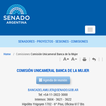
Toggle
navigation
SENADORES -
PROYECTOS -
SESIONES -
COMISIONES
Home
Comisiones
Comisión Unicameral Banca de la Mujer
COMISIÓN UNICAMERAL BANCA DE LA MUJER
Agenda de reunión
BANCADELAMUJER@SENADO.GOB.AR
Tel: +54-11-2822-3000
Internos: 3604 - 3621 - 3622
Hipólito Yrigoyen 1702 - 6º Piso, Oficina 617 Bis