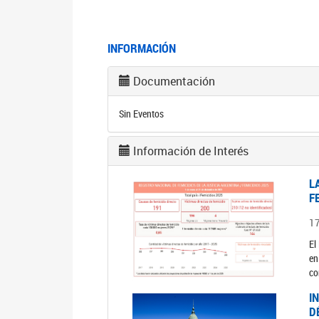
INFORMACIÓN
Documentación
Sin Eventos
Información de Interés
L
F
1
El
en
co
I
D