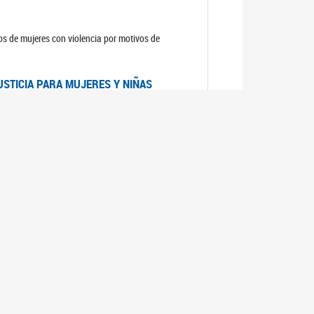
sos de mujeres con violencia por motivos de
USTICIA PARA MUJERES Y NIÑAS
la Mujer, el Secretario General de las Naciones
as mujeres y las niñas".
DICO DE ARGENTINA
a Mujer de Naciones Unidas publicó las
n con los avances en materia de derechos de las