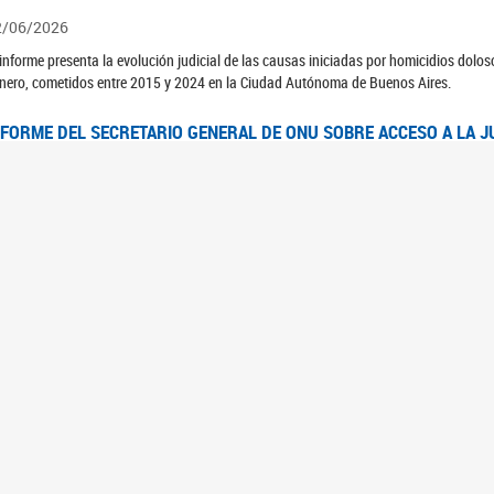
2/06/2026
 informe presenta la evolución judicial de las causas iniciadas por homicidios dolo
nero, cometidos entre 2015 y 2024 en la Ciudad Autónoma de Buenos Aires.
NFORME DEL SECRETARIO GENERAL DE ONU SOBRE ACCESO A LA J
2/06/2026
rante el 70 período de sesiones de la Comisión de la Condición Jurídica y Social de 
idas presentó el Informe "Garantizar y fortalecer el acceso a la justicia para todas l
OMITÉ CEDAW. OBSERVACIONES FINALES AL 8VO. INFORME PERIÓ
3/06/2026
 23 de febrero de 2026, el Comité para la Eliminación de la Discriminación contra l
servaciones Finales al 8vo. Informe Periódico presentado por Argentina, en relació
jeres.
NDEC PRESENTÓ DOSSIER ESTADÍSTICO EN EL MARCO DEL 8M