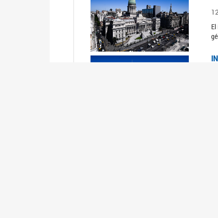
1
El
gé
I
1
Du
Un
C
0
El
Ob
mu
I