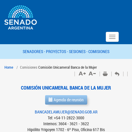
Toggle
navigation
SENADORES -
PROYECTOS -
SESIONES -
COMISIONES
Home
Comisiones
Comisión Unicameral Banca de la Mujer
COMISIÓN UNICAMERAL BANCA DE LA MUJER
Agenda de reunión
BANCADELAMUJER@SENADO.GOB.AR
Tel: +54-11-2822-3000
Internos: 3604 - 3621 - 3622
Hipólito Yrigoyen 1702 - 6º Piso, Oficina 617 Bis