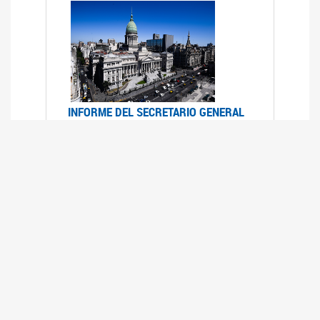
INFORME DEL SECRETARIO GENERAL
DE ONU SOBRE ACCESO A LA
JUSTICIA PARA MUJERES Y NIÑAS
12/06/2026
Durante el 70 período de sesiones de la
Comisión de la Condición Jurídica y Social de la
Mujer, el Secretario General de las Naciones
Unidas presentó el Informe "Garantizar y
fortalecer el acceso a la justicia para todas las
mujeres y las niñas".