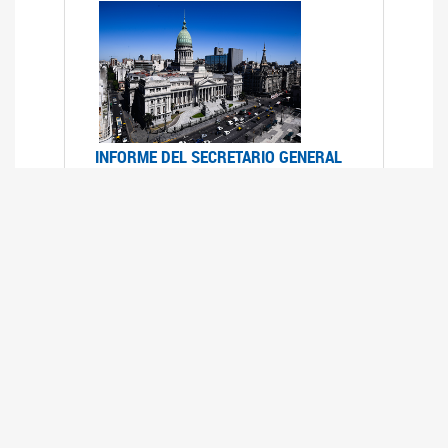
INFORME DEL SECRETARIO GENERAL
DE ONU SOBRE ACCESO A LA
JUSTICIA PARA MUJERES Y NIÑAS
12/06/2026
Durante el 70 período de sesiones de la
Comisión de la Condición Jurídica y Social de la
Mujer, el Secretario General de las Naciones
Unidas presentó el Informe "Garantizar y
fortalecer el acceso a la justicia para todas las
mujeres y las niñas".