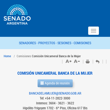
Toggle
navigation
SENADORES -
PROYECTOS -
SESIONES -
COMISIONES
Home
Comisiones
Comisión Unicameral Banca de la Mujer
COMISIÓN UNICAMERAL BANCA DE LA MUJER
Agenda de reunión
BANCADELAMUJER@SENADO.GOB.AR
Tel: +54-11-2822-3000
Internos: 3604 - 3621 - 3622
Hipólito Yrigoyen 1702 - 6º Piso, Oficina 617 Bis