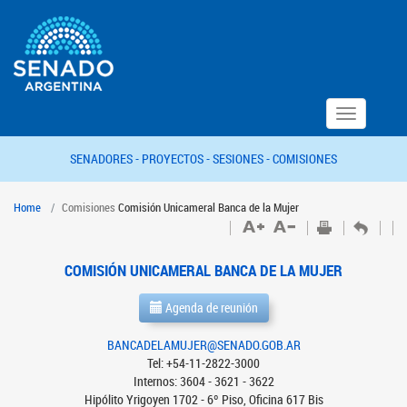
Toggle
navigation
SENADORES -
PROYECTOS -
SESIONES -
COMISIONES
Home
Comisiones
Comisión Unicameral Banca de la Mujer
COMISIÓN UNICAMERAL BANCA DE LA MUJER
Agenda de reunión
BANCADELAMUJER@SENADO.GOB.AR
Tel: +54-11-2822-3000
Internos: 3604 - 3621 - 3622
Hipólito Yrigoyen 1702 - 6º Piso, Oficina 617 Bis