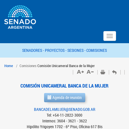
Toggle
navigation
SENADORES -
PROYECTOS -
SESIONES -
COMISIONES
Home
Comisiones
Comisión Unicameral Banca de la Mujer
COMISIÓN UNICAMERAL BANCA DE LA MUJER
Agenda de reunión
BANCADELAMUJER@SENADO.GOB.AR
Tel: +54-11-2822-3000
Internos: 3604 - 3621 - 3622
Hipólito Yrigoyen 1702 - 6º Piso, Oficina 617 Bis