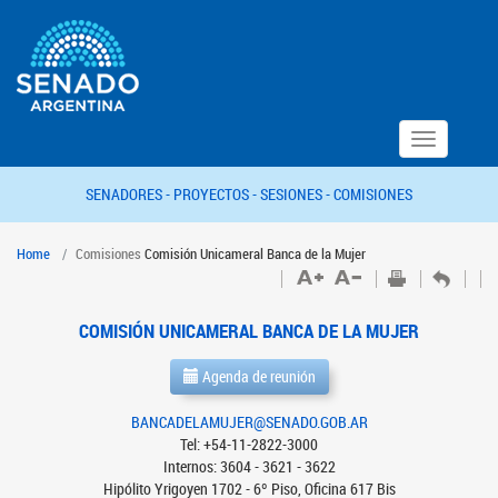
Toggle
navigation
SENADORES -
PROYECTOS -
SESIONES -
COMISIONES
Home
Comisiones
Comisión Unicameral Banca de la Mujer
COMISIÓN UNICAMERAL BANCA DE LA MUJER
Agenda de reunión
BANCADELAMUJER@SENADO.GOB.AR
Tel: +54-11-2822-3000
Internos: 3604 - 3621 - 3622
Hipólito Yrigoyen 1702 - 6º Piso, Oficina 617 Bis