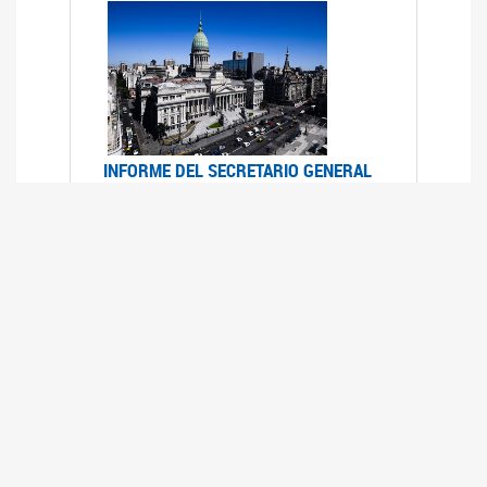
INFORME DEL SECRETARIO GENERAL
DE ONU SOBRE ACCESO A LA
JUSTICIA PARA MUJERES Y NIÑAS
12/06/2026
Durante el 70 período de sesiones de la
Comisión de la Condición Jurídica y Social de la
Mujer, el Secretario General de las Naciones
Unidas presentó el Informe "Garantizar y
fortalecer el acceso a la justicia para todas las
mujeres y las niñas".