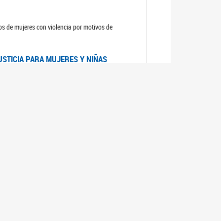
sos de mujeres con violencia por motivos de
USTICIA PARA MUJERES Y NIÑAS
la Mujer, el Secretario General de las Naciones
as mujeres y las niñas".
DICO DE ARGENTINA
a Mujer de Naciones Unidas publicó las
n con los avances en materia de derechos de las