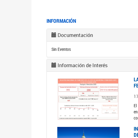
INFORMACIÓN
Documentación
Sin Eventos
Información de Interés
L
F
1
El
en
co
I
D