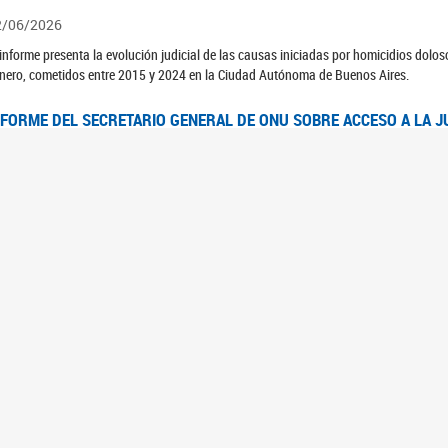
2/06/2026
 informe presenta la evolución judicial de las causas iniciadas por homicidios dolo
nero, cometidos entre 2015 y 2024 en la Ciudad Autónoma de Buenos Aires.
NFORME DEL SECRETARIO GENERAL DE ONU SOBRE ACCESO A LA J
2/06/2026
rante el 70 período de sesiones de la Comisión de la Condición Jurídica y Social de 
idas presentó el Informe "Garantizar y fortalecer el acceso a la justicia para todas l
OMITÉ CEDAW. OBSERVACIONES FINALES AL 8VO. INFORME PERIÓ
3/06/2026
 23 de febrero de 2026, el Comité para la Eliminación de la Discriminación contra l
servaciones Finales al 8vo. Informe Periódico presentado por Argentina, en relació
jeres.
NDEC PRESENTÓ DOSSIER ESTADÍSTICO EN EL MARCO DEL 8M