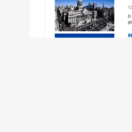
1
El
gé
I
1
Du
Un
C
0
El
Ob
mu
I