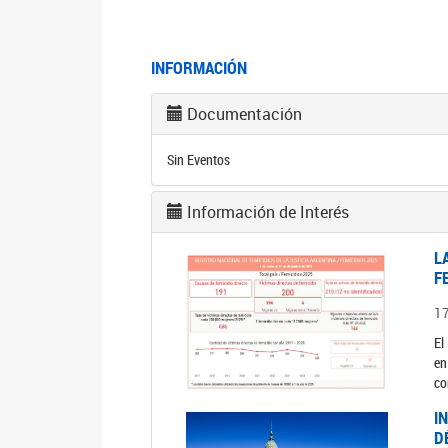
INFORMACIÓN
Documentación
Sin Eventos
Información de Interés
L
F
1
El
en
co
I
D