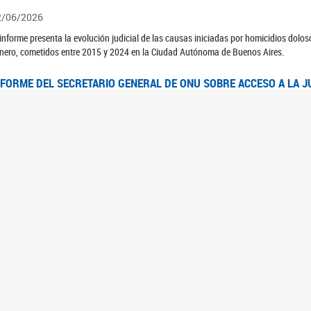
2/06/2026
 informe presenta la evolución judicial de las causas iniciadas por homicidios dolo
nero, cometidos entre 2015 y 2024 en la Ciudad Autónoma de Buenos Aires.
NFORME DEL SECRETARIO GENERAL DE ONU SOBRE ACCESO A LA J
2/06/2026
rante el 70 período de sesiones de la Comisión de la Condición Jurídica y Social de 
idas presentó el Informe "Garantizar y fortalecer el acceso a la justicia para todas l
OMITÉ CEDAW. OBSERVACIONES FINALES AL 8VO. INFORME PERIÓ
3/06/2026
 23 de febrero de 2026, el Comité para la Eliminación de la Discriminación contra l
servaciones Finales al 8vo. Informe Periódico presentado por Argentina, en relació
jeres.
NDEC PRESENTÓ DOSSIER ESTADÍSTICO EN EL MARCO DEL 8M