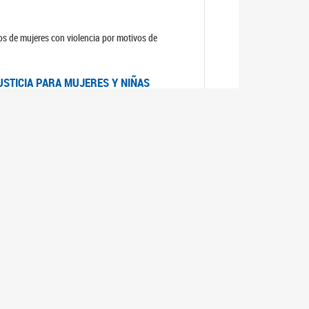
sos de mujeres con violencia por motivos de
USTICIA PARA MUJERES Y NIÑAS
la Mujer, el Secretario General de las Naciones
as mujeres y las niñas".
DICO DE ARGENTINA
a Mujer de Naciones Unidas publicó las
n con los avances en materia de derechos de las