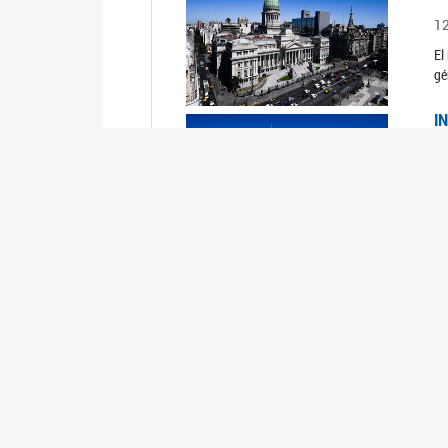
1
El
gé
I
1
Du
Un
C
0
El
Ob
mu
I