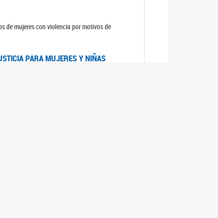
sos de mujeres con violencia por motivos de
USTICIA PARA MUJERES Y NIÑAS
la Mujer, el Secretario General de las Naciones
as mujeres y las niñas".
DICO DE ARGENTINA
a Mujer de Naciones Unidas publicó las
n con los avances en materia de derechos de las