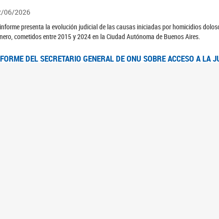
2/06/2026
 informe presenta la evolución judicial de las causas iniciadas por homicidios dolo
nero, cometidos entre 2015 y 2024 en la Ciudad Autónoma de Buenos Aires.
NFORME DEL SECRETARIO GENERAL DE ONU SOBRE ACCESO A LA J
2/06/2026
rante el 70 período de sesiones de la Comisión de la Condición Jurídica y Social de 
idas presentó el Informe "Garantizar y fortalecer el acceso a la justicia para todas l
OMITÉ CEDAW. OBSERVACIONES FINALES AL 8VO. INFORME PERIÓ
3/06/2026
 23 de febrero de 2026, el Comité para la Eliminación de la Discriminación contra l
servaciones Finales al 8vo. Informe Periódico presentado por Argentina, en relació
jeres.
NDEC PRESENTÓ DOSSIER ESTADÍSTICO EN EL MARCO DEL 8M