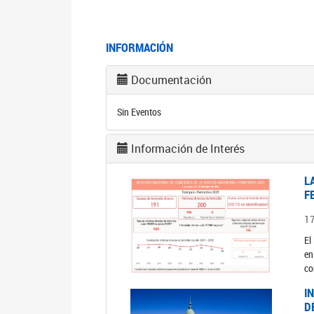
INFORMACIÓN
Documentación
Sin Eventos
Información de Interés
L
F
1
El
en
co
I
D