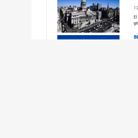
1
El
gé
I
1
Du
Un
C
0
El
Ob
mu
I