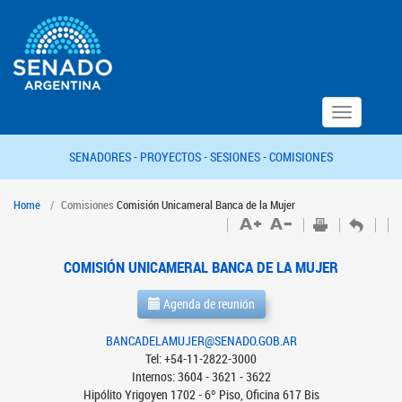
Toggle
navigation
SENADORES -
PROYECTOS -
SESIONES -
COMISIONES
Home
Comisiones
Comisión Unicameral Banca de la Mujer
COMISIÓN UNICAMERAL BANCA DE LA MUJER
Agenda de reunión
BANCADELAMUJER@SENADO.GOB.AR
Tel: +54-11-2822-3000
Internos: 3604 - 3621 - 3622
Hipólito Yrigoyen 1702 - 6º Piso, Oficina 617 Bis