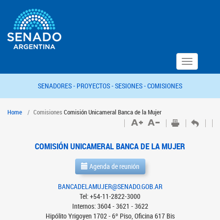
Toggle
navigation
SENADORES -
PROYECTOS -
SESIONES -
COMISIONES
Home
Comisiones
Comisión Unicameral Banca de la Mujer
COMISIÓN UNICAMERAL BANCA DE LA MUJER
Agenda de reunión
BANCADELAMUJER@SENADO.GOB.AR
Tel: +54-11-2822-3000
Internos: 3604 - 3621 - 3622
Hipólito Yrigoyen 1702 - 6º Piso, Oficina 617 Bis