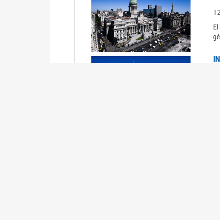
1
El
gé
I
1
Du
Un
C
0
El
Ob
mu
I