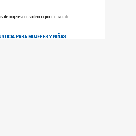
sos de mujeres con violencia por motivos de
USTICIA PARA MUJERES Y NIÑAS
la Mujer, el Secretario General de las Naciones
as mujeres y las niñas".
DICO DE ARGENTINA
a Mujer de Naciones Unidas publicó las
n con los avances en materia de derechos de las