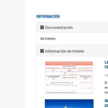
INFORMACIÓN
Documentación
Sin Eventos
Información de Interés
L
F
1
El
en
co
I
D