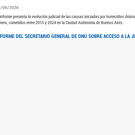
2/06/2026
 informe presenta la evolución judicial de las causas iniciadas por homicidios dolo
nero, cometidos entre 2015 y 2024 en la Ciudad Autónoma de Buenos Aires.
NFORME DEL SECRETARIO GENERAL DE ONU SOBRE ACCESO A LA J
2/06/2026
rante el 70 período de sesiones de la Comisión de la Condición Jurídica y Social de 
idas presentó el Informe "Garantizar y fortalecer el acceso a la justicia para todas l
OMITÉ CEDAW. OBSERVACIONES FINALES AL 8VO. INFORME PERIÓ
3/06/2026
 23 de febrero de 2026, el Comité para la Eliminación de la Discriminación contra l
servaciones Finales al 8vo. Informe Periódico presentado por Argentina, en relació
jeres.
NDEC PRESENTÓ DOSSIER ESTADÍSTICO EN EL MARCO DEL 8M