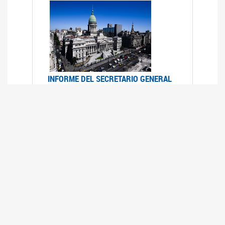
INFORME DEL SECRETARIO GENERAL
DE ONU SOBRE ACCESO A LA
JUSTICIA PARA MUJERES Y NIÑAS
12/06/2026
Durante el 70 período de sesiones de la
Comisión de la Condición Jurídica y Social de la
Mujer, el Secretario General de las Naciones
Unidas presentó el Informe "Garantizar y
fortalecer el acceso a la justicia para todas las
mujeres y las niñas".