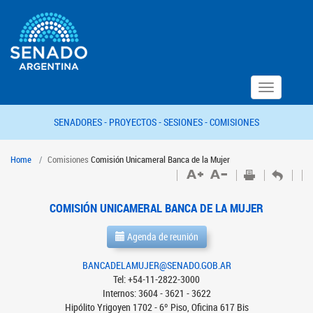
Toggle
navigation
SENADORES -
PROYECTOS -
SESIONES -
COMISIONES
Home
Comisiones
Comisión Unicameral Banca de la Mujer
COMISIÓN UNICAMERAL BANCA DE LA MUJER
Agenda de reunión
BANCADELAMUJER@SENADO.GOB.AR
Tel: +54-11-2822-3000
Internos: 3604 - 3621 - 3622
Hipólito Yrigoyen 1702 - 6º Piso, Oficina 617 Bis