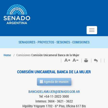
Toggle
navigation
SENADORES -
PROYECTOS -
SESIONES -
COMISIONES
Home
Comisiones
Comisión Unicameral Banca de la Mujer
COMISIÓN UNICAMERAL BANCA DE LA MUJER
Agenda de reunión
BANCADELAMUJER@SENADO.GOB.AR
Tel: +54-11-2822-3000
Internos: 3604 - 3621 - 3622
Hipólito Yrigoyen 1702 - 6º Piso, Oficina 617 Bis