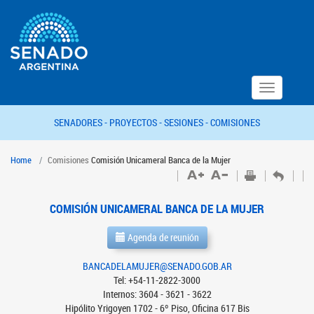
Toggle
navigation
SENADORES -
PROYECTOS -
SESIONES -
COMISIONES
Home
Comisiones
Comisión Unicameral Banca de la Mujer
COMISIÓN UNICAMERAL BANCA DE LA MUJER
Agenda de reunión
BANCADELAMUJER@SENADO.GOB.AR
Tel: +54-11-2822-3000
Internos: 3604 - 3621 - 3622
Hipólito Yrigoyen 1702 - 6º Piso, Oficina 617 Bis