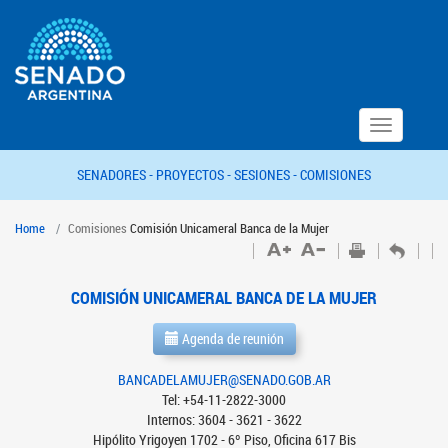
Toggle
navigation
SENADORES -
PROYECTOS -
SESIONES -
COMISIONES
Home
Comisiones
Comisión Unicameral Banca de la Mujer
COMISIÓN UNICAMERAL BANCA DE LA MUJER
Agenda de reunión
BANCADELAMUJER@SENADO.GOB.AR
Tel: +54-11-2822-3000
Internos: 3604 - 3621 - 3622
Hipólito Yrigoyen 1702 - 6º Piso, Oficina 617 Bis