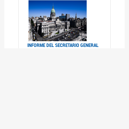
INFORME DEL SECRETARIO GENERAL
DE ONU SOBRE ACCESO A LA
JUSTICIA PARA MUJERES Y NIÑAS
12/06/2026
Durante el 70 período de sesiones de la
Comisión de la Condición Jurídica y Social de la
Mujer, el Secretario General de las Naciones
Unidas presentó el Informe "Garantizar y
fortalecer el acceso a la justicia para todas las
mujeres y las niñas".