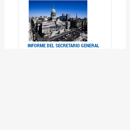
INFORME DEL SECRETARIO GENERAL
DE ONU SOBRE ACCESO A LA
JUSTICIA PARA MUJERES Y NIÑAS
12/06/2026
Durante el 70 período de sesiones de la
Comisión de la Condición Jurídica y Social de la
Mujer, el Secretario General de las Naciones
Unidas presentó el Informe "Garantizar y
fortalecer el acceso a la justicia para todas las
mujeres y las niñas".