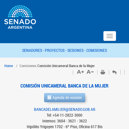
Toggle
navigation
SENADORES -
PROYECTOS -
SESIONES -
COMISIONES
Home
Comisiones
Comisión Unicameral Banca de la Mujer
COMISIÓN UNICAMERAL BANCA DE LA MUJER
Agenda de reunión
BANCADELAMUJER@SENADO.GOB.AR
Tel: +54-11-2822-3000
Internos: 3604 - 3621 - 3622
Hipólito Yrigoyen 1702 - 6º Piso, Oficina 617 Bis