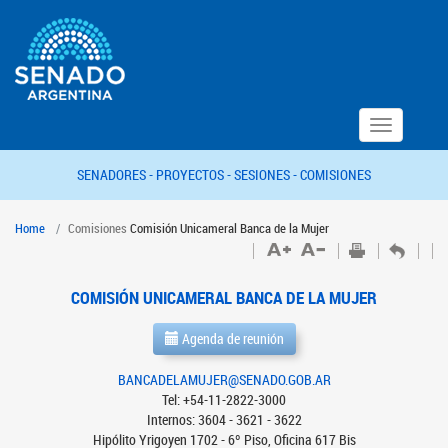
Toggle
navigation
SENADORES -
PROYECTOS -
SESIONES -
COMISIONES
Home
Comisiones
Comisión Unicameral Banca de la Mujer
COMISIÓN UNICAMERAL BANCA DE LA MUJER
Agenda de reunión
BANCADELAMUJER@SENADO.GOB.AR
Tel: +54-11-2822-3000
Internos: 3604 - 3621 - 3622
Hipólito Yrigoyen 1702 - 6º Piso, Oficina 617 Bis