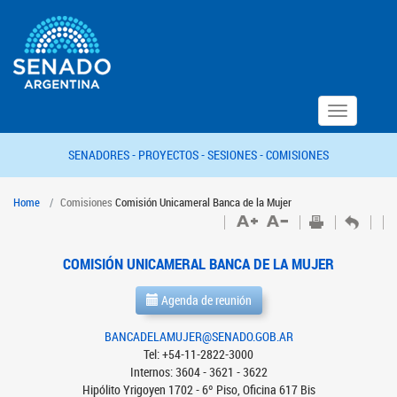
Toggle
navigation
SENADORES -
PROYECTOS -
SESIONES -
COMISIONES
Home
Comisiones
Comisión Unicameral Banca de la Mujer
COMISIÓN UNICAMERAL BANCA DE LA MUJER
Agenda de reunión
BANCADELAMUJER@SENADO.GOB.AR
Tel: +54-11-2822-3000
Internos: 3604 - 3621 - 3622
Hipólito Yrigoyen 1702 - 6º Piso, Oficina 617 Bis