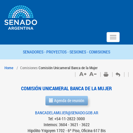
Toggle
navigation
SENADORES -
PROYECTOS -
SESIONES -
COMISIONES
Home
Comisiones
Comisión Unicameral Banca de la Mujer
COMISIÓN UNICAMERAL BANCA DE LA MUJER
Agenda de reunión
BANCADELAMUJER@SENADO.GOB.AR
Tel: +54-11-2822-3000
Internos: 3604 - 3621 - 3622
Hipólito Yrigoyen 1702 - 6º Piso, Oficina 617 Bis