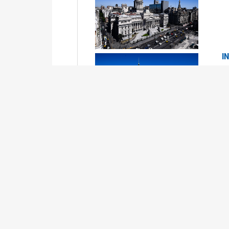
I
2
Se
P
G
2
La
Su
P
0