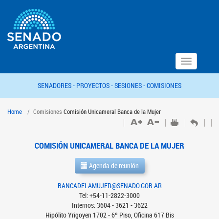
Toggle
navigation
SENADORES -
PROYECTOS -
SESIONES -
COMISIONES
Home
Comisiones
Comisión Unicameral Banca de la Mujer
COMISIÓN UNICAMERAL BANCA DE LA MUJER
Agenda de reunión
BANCADELAMUJER@SENADO.GOB.AR
Tel: +54-11-2822-3000
Internos: 3604 - 3621 - 3622
Hipólito Yrigoyen 1702 - 6º Piso, Oficina 617 Bis