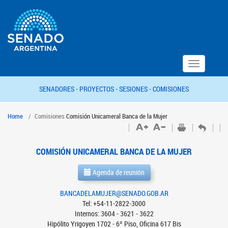
Toggle
navigation
SENADORES -
PROYECTOS -
SESIONES -
COMISIONES
Home
Comisiones
Comisión Unicameral Banca de la Mujer
COMISIÓN UNICAMERAL BANCA DE LA MUJER
Agenda de reunión
BANCADELAMUJER@SENADO.GOB.AR
Tel: +54-11-2822-3000
Internos: 3604 - 3621 - 3622
Hipólito Yrigoyen 1702 - 6º Piso, Oficina 617 Bis