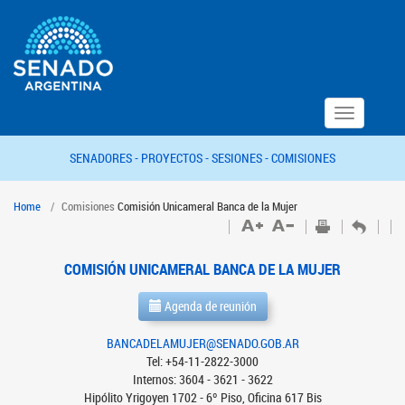
Toggle
navigation
SENADORES -
PROYECTOS -
SESIONES -
COMISIONES
Home
Comisiones
Comisión Unicameral Banca de la Mujer
COMISIÓN UNICAMERAL BANCA DE LA MUJER
Agenda de reunión
BANCADELAMUJER@SENADO.GOB.AR
Tel: +54-11-2822-3000
Internos: 3604 - 3621 - 3622
Hipólito Yrigoyen 1702 - 6º Piso, Oficina 617 Bis