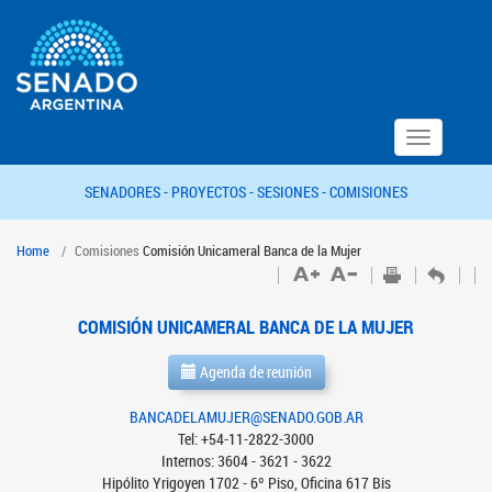
Toggle
navigation
SENADORES -
PROYECTOS -
SESIONES -
COMISIONES
Home
Comisiones
Comisión Unicameral Banca de la Mujer
COMISIÓN UNICAMERAL BANCA DE LA MUJER
Agenda de reunión
BANCADELAMUJER@SENADO.GOB.AR
Tel: +54-11-2822-3000
Internos: 3604 - 3621 - 3622
Hipólito Yrigoyen 1702 - 6º Piso, Oficina 617 Bis