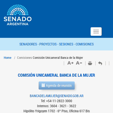
Toggle
navigation
SENADORES -
PROYECTOS -
SESIONES -
COMISIONES
Home
Comisiones
Comisión Unicameral Banca de la Mujer
COMISIÓN UNICAMERAL BANCA DE LA MUJER
Agenda de reunión
BANCADELAMUJER@SENADO.GOB.AR
Tel: +54-11-2822-3000
Internos: 3604 - 3621 - 3622
Hipólito Yrigoyen 1702 - 6º Piso, Oficina 617 Bis