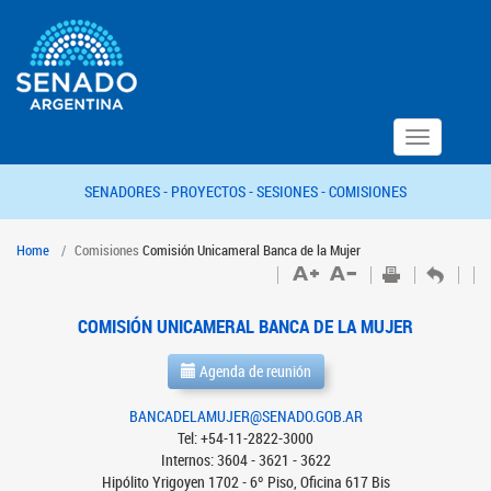
Toggle
navigation
SENADORES -
PROYECTOS -
SESIONES -
COMISIONES
Home
Comisiones
Comisión Unicameral Banca de la Mujer
COMISIÓN UNICAMERAL BANCA DE LA MUJER
Agenda de reunión
BANCADELAMUJER@SENADO.GOB.AR
Tel: +54-11-2822-3000
Internos: 3604 - 3621 - 3622
Hipólito Yrigoyen 1702 - 6º Piso, Oficina 617 Bis