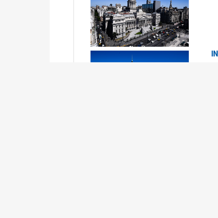
I
2
Se
P
G
2
La
Su
P
0