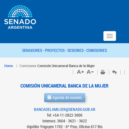
Toggle
navigation
SENADORES -
PROYECTOS -
SESIONES -
COMISIONES
Home
Comisiones
Comisión Unicameral Banca de la Mujer
COMISIÓN UNICAMERAL BANCA DE LA MUJER
Agenda de reunión
BANCADELAMUJER@SENADO.GOB.AR
Tel: +54-11-2822-3000
Internos: 3604 - 3621 - 3622
Hipólito Yrigoyen 1702 - 6º Piso, Oficina 617 Bis