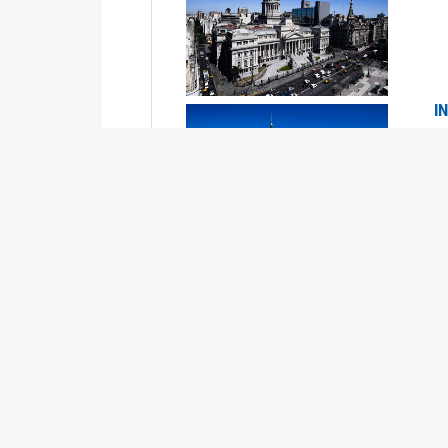
I
2
Se
P
G
2
La
Su
P
0