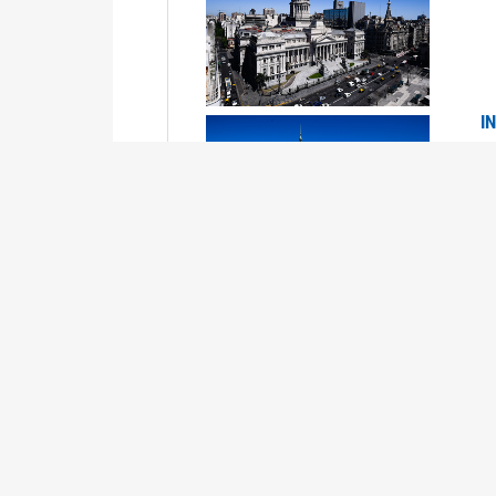
I
2
Se
P
G
2
La
Su
P
0